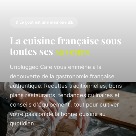
🍷 Le goût est une mémoire 🕰️
La cuisine française sous
toutes ses
saveurs
Unplugged Cafe vous emmène à la
découverte de la gastronomie française
authentique. Recettes traditionnelles, bons
plans restaurants, tendances culinaires et
conseils d'équipement : tout pour cultiver
votre passion de la bonne cuisine au
quotidien.