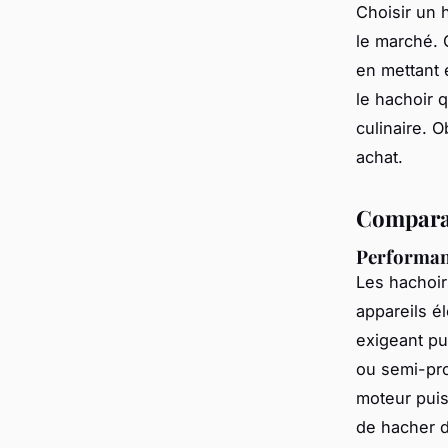
Choisir un 
le marché. 
en mettant 
le hachoir 
culinaire. O
achat.
Comparat
Performanc
Les hachoi
appareils é
exigeant pu
ou semi-pro
moteur puis
de hacher d