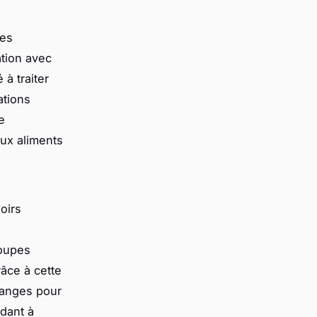
ces
ation avec
 à traiter
ations
e
aux aliments
oirs
coupes
âce à cette
langes pour
dant à