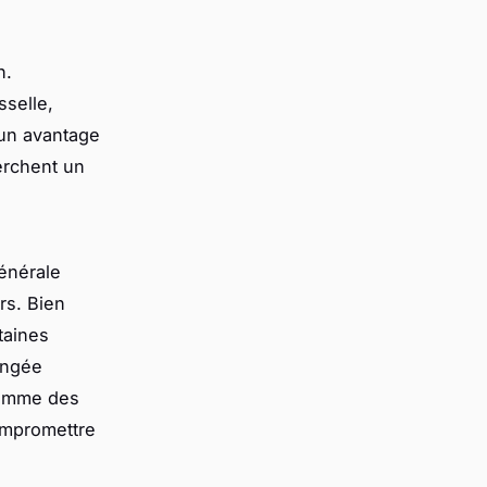
n.
selle,
 un avantage
herchent un
énérale
rs. Bien
taines
ongée
comme des
compromettre