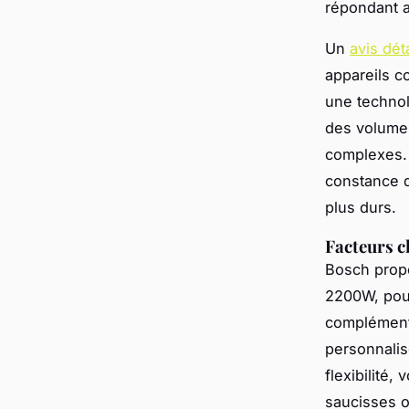
répondant a
Un
avis dét
appareils c
une technolo
des volumes
complexes.
constance d
plus durs.
Facteurs c
Bosch propo
2200W, pouv
compléments
personnalis
flexibilité
saucisses o