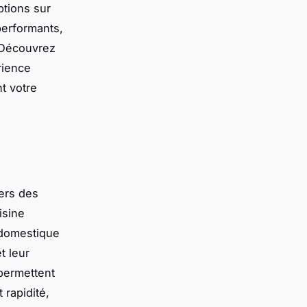
ptions sur
performants,
. Découvrez
rience
nt votre
ers des
isine
 domestique
t leur
 permettent
 rapidité,