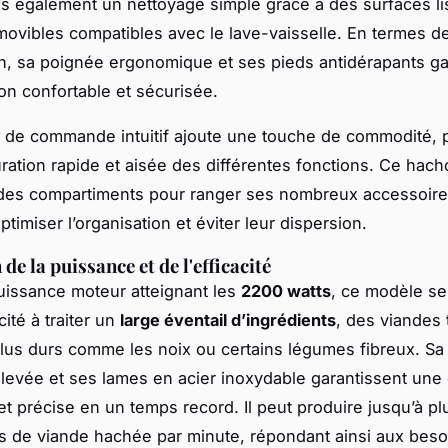
is également un nettoyage simple grâce à des surfaces li
ovibles compatibles avec le lave-vaisselle. En termes d
n, sa poignée ergonomique et ses pieds antidérapants ga
ion confortable et sécurisée.
de commande intuitif ajoute une touche de commodité, 
ration rapide et aisée des différentes fonctions. Ce hacho
des compartiments pour ranger ses nombreux accessoires
ptimiser l’organisation et éviter leur dispersion.
de la puissance et de l'efficacité
issance moteur atteignant les
2200 watts
, ce modèle se
ité à traiter un
large éventail d’ingrédients
, des viandes
us durs comme les noix ou certains légumes fibreux. Sa
élevée et ses lames en acier inoxydable garantissent une
 précise en un temps record. Il peut produire jusqu’à pl
 de viande hachée par minute, répondant ainsi aux beso