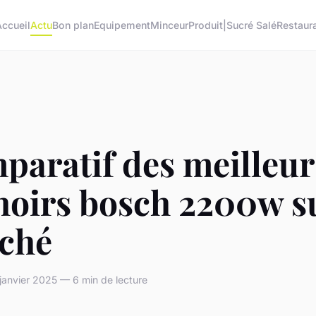
Accueil
Actu
Bon plan
Equipement
Minceur
Produit|Sucré Salé
Restaur
paratif des meilleur
hoirs bosch 2200w su
ché
 janvier 2025 — 6 min de lecture