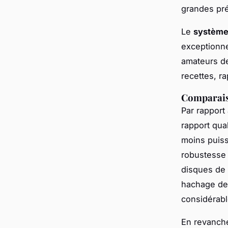
grandes pré
Le
système
exceptionne
amateurs de
recettes, r
Comparaiso
Par rapport
rapport qual
moins puiss
robustesse 
disques de 
hachage de 
considérab
En revanche