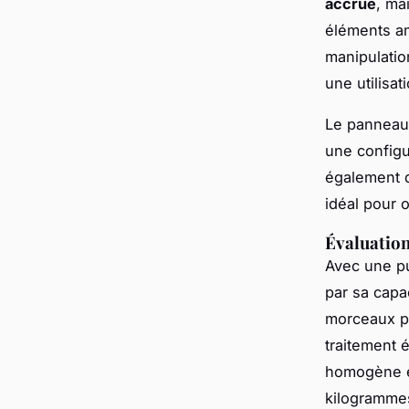
accrue
, ma
éléments am
manipulatio
une utilisat
Le panneau 
une configu
également 
idéal pour o
Évaluation 
Avec une pu
par sa capac
morceaux pl
traitement 
homogène et
kilogrammes