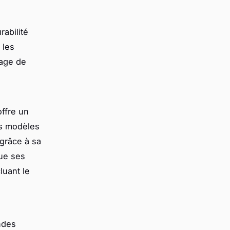
abilité
 les
tage de
ffre un
ins modèles
 grâce à sa
que ses
luant le
ndes