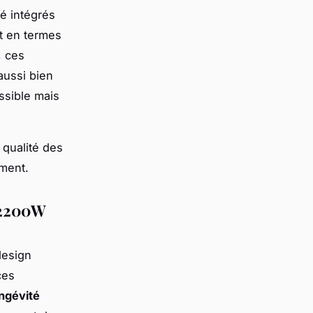
té intégrés
it en termes
, ces
aussi bien
ssible mais
 qualité des
gment.
h 2200W
design
ces
ngévité