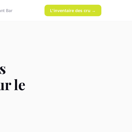
ant Bar
L'inventaire des cru →
s
r le