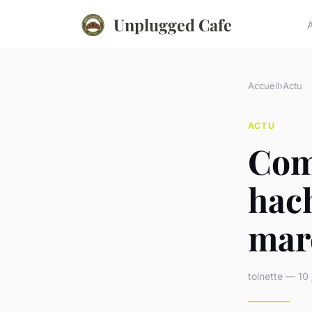
Unplugged Cafe
Accueil
›
Actu
ACTU
Com
hac
mar
toinette — 10