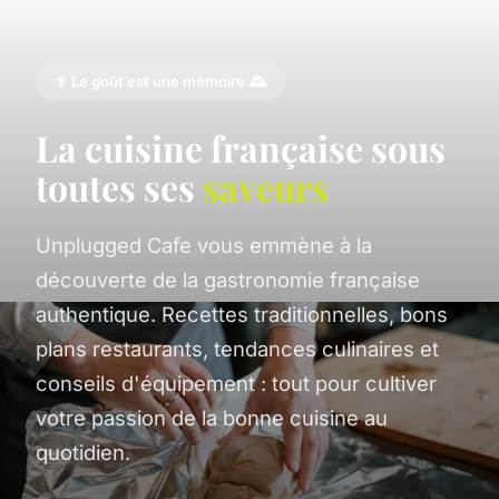
🍷 Le goût est une mémoire 🕰️
La cuisine française sous
toutes ses
saveurs
Unplugged Cafe vous emmène à la
découverte de la gastronomie française
authentique. Recettes traditionnelles, bons
plans restaurants, tendances culinaires et
conseils d'équipement : tout pour cultiver
votre passion de la bonne cuisine au
quotidien.