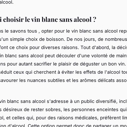
alcool.
choisir le vin blanc sans alcool ?
le savons tous , opter pour le vin blanc sans alcool re
u'un simple choix de boisson. De nos jours, de nombreu
ont ce choix pour diverses raisons. Tout d'abord, la déci
vin blanc sans alcool peut découler d'une volonté de main
ns pour autant sacrifier le plaisir de déguster un bon vin.
séduit ceux qui cherchent à éviter les effets de l'alcool to
savourer les nuances subtiles et les arômes délicats asso
vin blanc sans alcool s'adresse à un public diversifié, inc
 désireux de rester sobres, les personnes enceintes qui
ool, et celles qui, pour des raisons médicales, préfèrent lim
on d'alcool. Cette option permet donc de partager un m