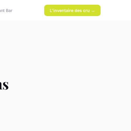
ant Bar
L'inventaire des cru →
ns