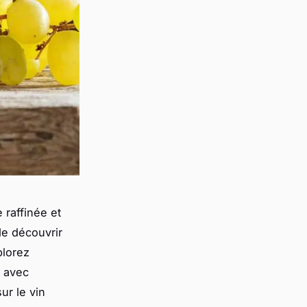
 raffinée et
de découvrir
plorez
l avec
ur le vin