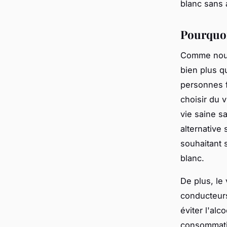
blanc sans 
Pourquoi 
Comme nous 
bien plus q
personnes f
choisir du 
vie saine sa
alternative 
souhaitant 
blanc.
De plus, le 
conducteurs
éviter l'alc
consommati