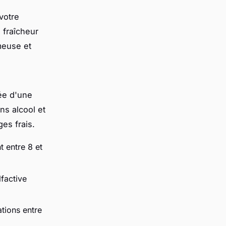
votre
 fraîcheur
émeuse et
ée d'une
ns alcool et
ges frais.
t entre 8 et
lfactive
tions entre