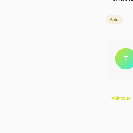
Actu
T
← Voir tous l