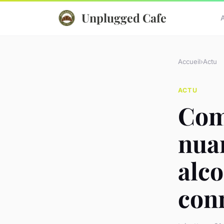
Unplugged Cafe
Accueil
›
Actu
ACTU
Com
nuan
alc
con