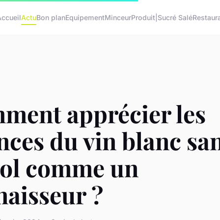
Accueil
Actu
Bon plan
Equipement
Minceur
Produit|Sucré Salé
Restaur
ment apprécier les
ces du vin blanc sa
ool comme un
naisseur ?