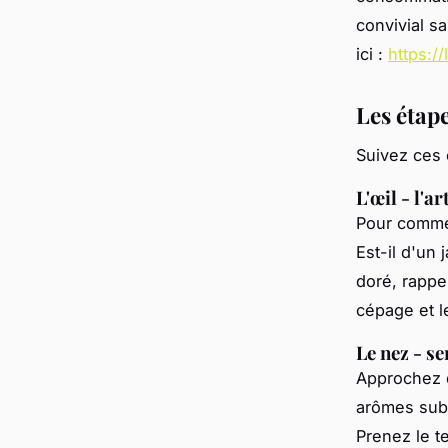
convivial sa
ici :
https:/
Les étape
Suivez ces
L'œil - l'a
Pour commen
Est-il d'un 
doré, rappe
cépage et l
Le nez - s
Approchez d
arômes subt
Prenez le t