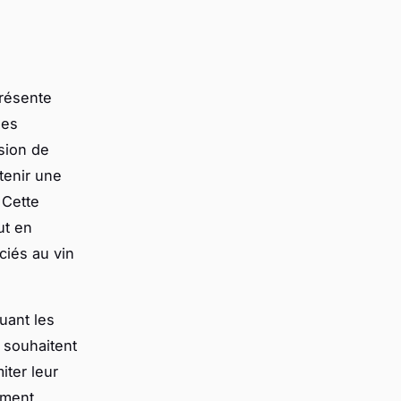
présente
ses
sion de
tenir une
 Cette
ut en
ciés au vin
luant les
 souhaitent
iter leur
oment