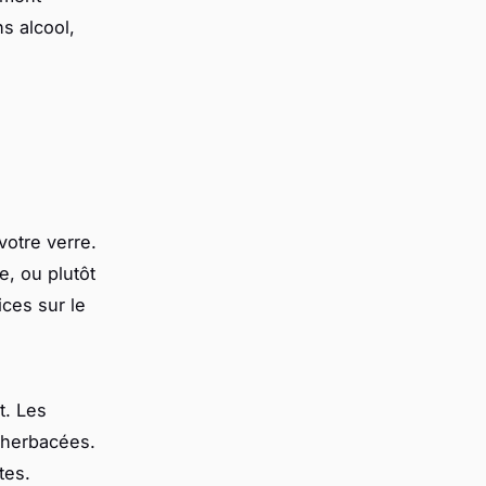
ns alcool,
votre verre.
e, ou plutôt
ices sur le
t. Les
 herbacées.
tes.