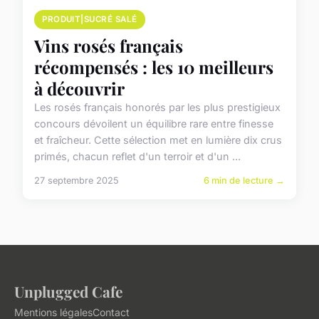
PRODUIT|SUCRÉ SALÉ
Vins rosés français
récompensés : les 10 meilleurs
à découvrir
Les rosés français honorés par les plus prestigieux
concours dévoilent un équilibre rare entre finesse
et fraîcheur. Cette sélection met en lumière dix crus
primés, chacun reflet d'un terroir et d'un ...
27 septembre 2025
6 min de lecture →
Unplugged Cafe
Mentions légales
Contact