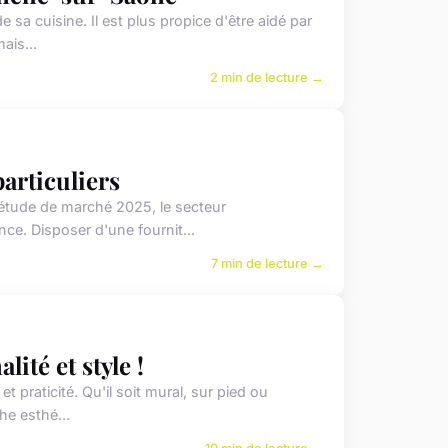
de sa cuisine. Il est plus propice d'être aidé par
ais...
2 min de lecture →
particuliers
 étude de marché 2025, le secteur
ce. Disposer d'une fournit...
7 min de lecture →
lité et style !
t praticité. Qu'il soit mural, sur pied ou
he esthé...