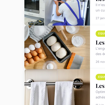
Il n'e
un cu
27 jan
EQU
Les
L'eng
des é
26 no
EQU
Les
Optimi
adhési