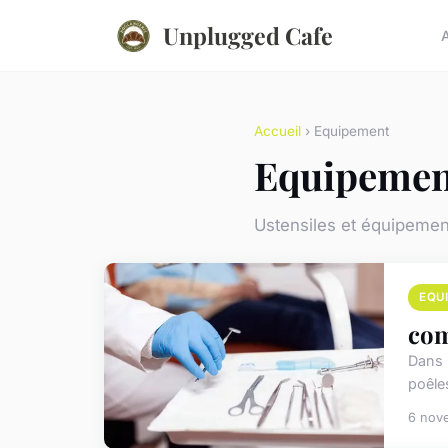
Unplugged Cafe
Accueil
› Equipement
Equipemen
Ustensiles et équipemen
EQU
com
Dans l
poêles
6 nov