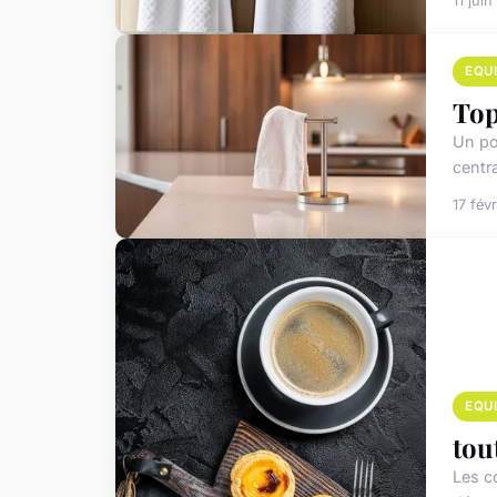
11 jui
EQU
Top
Un por
centr
17 fév
EQU
tou
Les c