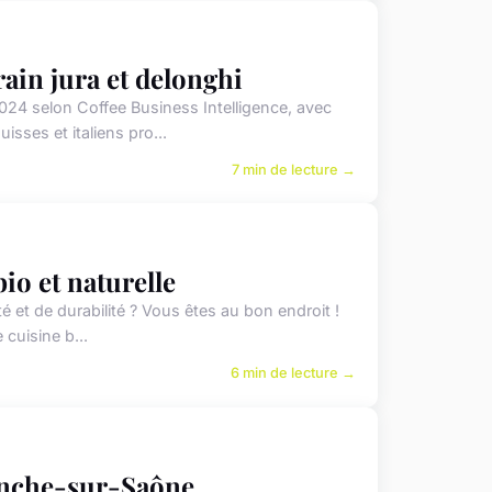
ain jura et delonghi
24 selon Coffee Business Intelligence, avec
ses et italiens pro...
7 min de lecture →
io et naturelle
 et de durabilité ? Vous êtes au bon endroit !
cuisine b...
6 min de lecture →
ranche-sur-Saône