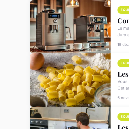
EQU
Com
Le ma
Jura 
19 dé
EQU
Les
Vous 
Cet a
6 nov
EQU
Les