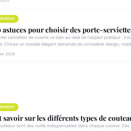
n 2025
IPEMENT
 astuces pour choisir des porte-serviette
te-serviettes de cuisine va bien au-delà de l'aspect pratique : il i
al. Choisir un modèle élégant demande de considérer design, matér
rier 2026
IPEMENT
t savoir sur les différents types de coute
outeaux sont des outils indispensables dans chaque cuisine. Ces 