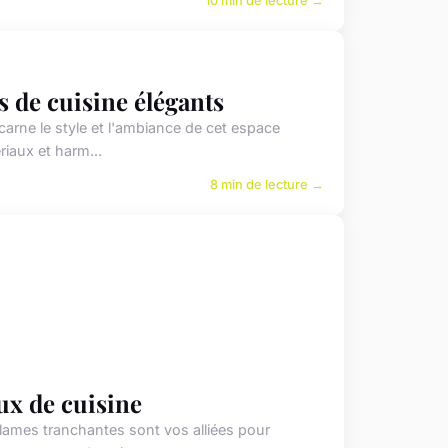
10 min de lecture →
s de cuisine élégants
ncarne le style et l'ambiance de cet espace
iaux et harm...
8 min de lecture →
aux de cuisine
lames tranchantes sont vos alliées pour