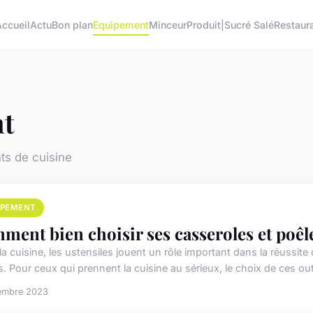
Accueil
Actu
Bon plan
Equipement
Minceur
Produit|Sucré Salé
Restaur
t
ts de cuisine
IPEMENT
ment bien choisir ses casseroles et poêl
a cuisine, les ustensiles jouent un rôle important dans la réussite 
. Pour ceux qui prennent la cuisine au sérieux, le choix de ces outi
embre 2023