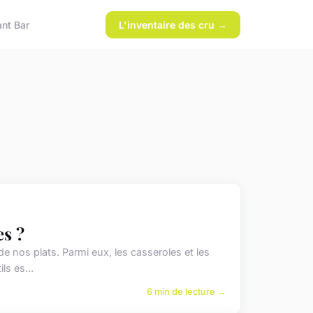
ant Bar
L'inventaire des cru →
es ?
de nos plats. Parmi eux, les casseroles et les
ls es...
6 min de lecture →