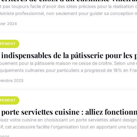
st pas toujours facile d'avoir des idées précises pour la réalisation 
isiniste professionnel, non seulement pour guider sa conception m
vier 2024
IPEMENT
 indispensables de la pâtisserie pour les 
ouement pour la pâtisserie maison ne cesse de croître. Selon une
quipements culinaires pour particuliers a progressé de 18% en Fran
vembre 2025
IPEMENT
 porte serviettes cuisine : alliez fonctionna
sez votre cuisine en choisissant un porte serviettes alliant design e
f, cet accessoire facilite l'organisation tout en apportant une touc