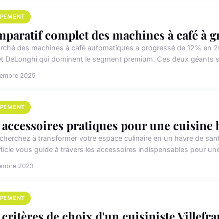
IPEMENT
paratif complet des machines à café à gr
rché des machines à café automatiques a progressé de 12% en 20
et DeLonghi qui dominent le segment premium. Ces deux géants suis
cembre 2025
IPEMENT
 accessoires pratiques pour une cuisine b
cherchez à transformer votre espace culinaire en un havre de santé
rticle vous guide à travers les accessoires indispensables pour une 
embre 2023
IPEMENT
 critères de choix d'un cuisiniste Villef