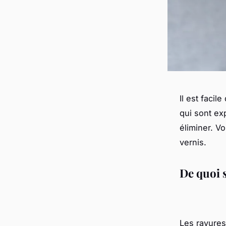
Il est facil
qui sont ex
éliminer. V
vernis.
De quoi s
Les rayures