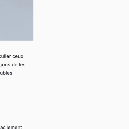
culier ceux
açons de les
eubles
facilement