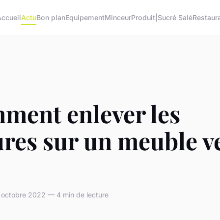
Accueil
Actu
Bon plan
Equipement
Minceur
Produit|Sucré Salé
Restaur
ment enlever les
res sur un meuble v
 octobre 2022 — 4 min de lecture