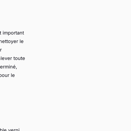
t important
nettoyer le
r
lever toute
terminé,
pour le
ble verni,