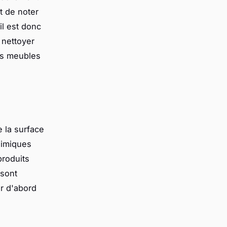
t de noter
il est donc
 nettoyer
des meubles
 la surface
himiques
produits
 sont
er d'abord