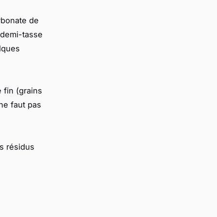
arbonate de
 demi-tasse
elques
e fin (grains
 ne faut pas
es résidus