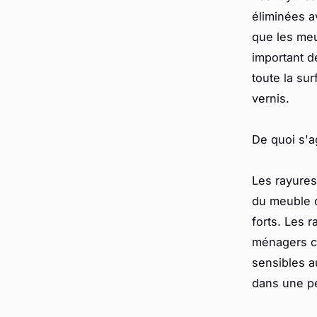
éliminées a
que les meu
important d
toute la su
vernis.
De quoi s'ag
Les rayures
du meuble c
forts. Les 
ménagers co
sensibles a
dans une pe