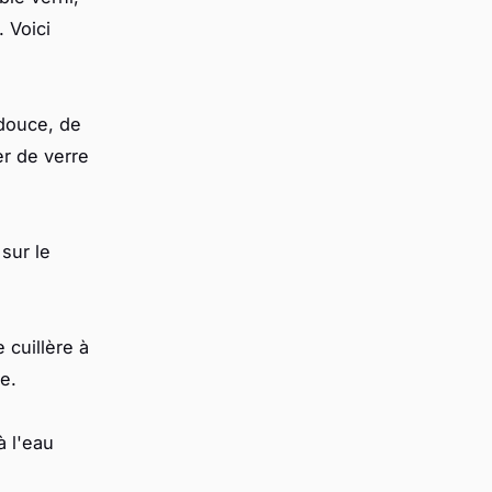
 Voici
 douce, de
er de verre
 sur le
 cuillère à
e.
à l'eau