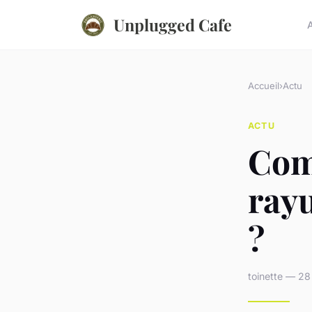
Unplugged Cafe
Accueil
›
Actu
ACTU
Com
rayu
?
toinette — 28