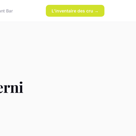
ant Bar
L'inventaire des cru →
erni