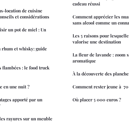
cadeau réussi
s-location de cuisine
onseils et considérations
Comment apprécier les nuan
sans alcool comme un conna
ir un pot de miel : Un
Les 5 raisons pour lesquell
valorise une destination
n rhum et whisky: guide
La fleur de lavande : zoom s
aromatique
 flambées : le food truck
À la découverte des planche
 en une nuit ?
Comment rester jeune à 70 
ntages apporté par un
Où placer 5 000 euros ?
?
es rayures sur un meuble