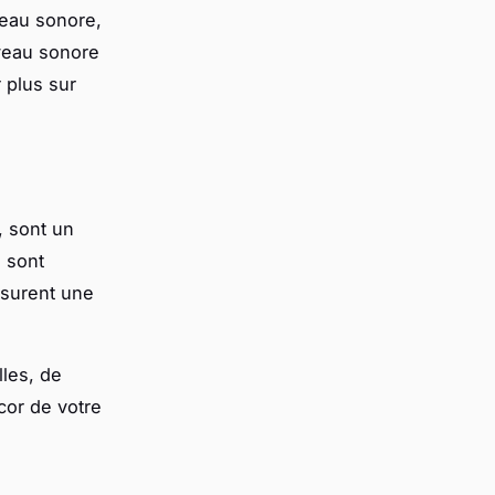
veau sonore,
iveau sonore
 plus sur
, sont un
s sont
ssurent une
lles, de
cor de votre