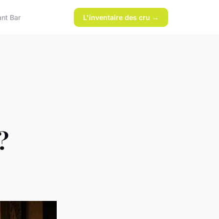
ant Bar
L'inventaire des cru →
?