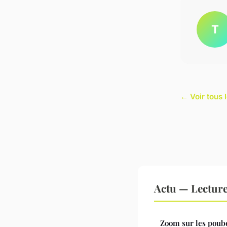
T
← Voir tous l
Actu — Lectur
Zoom sur les poube