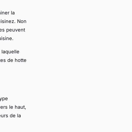
iner la
uisinez. Non
lles peuvent
uisine.
 laquelle
tes de hotte
type
ers le haut,
urs de la