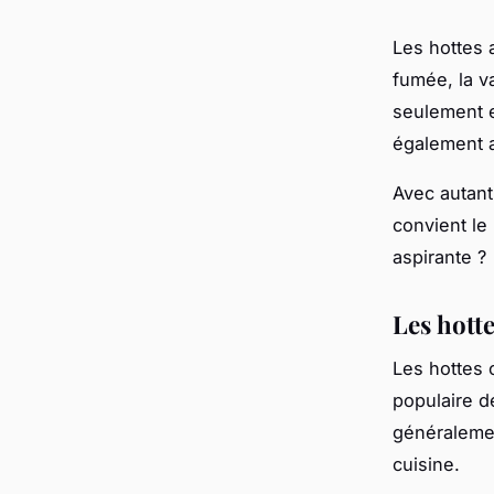
Les hottes 
fumée, la v
seulement e
également a
Avec autant
convient le
aspirante ?
Les hott
Les hottes 
populaire d
généralemen
cuisine.