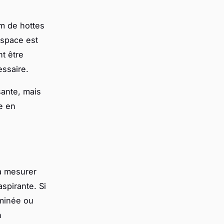
m de hottes
espace est
nt être
essaire.
sante, mais
e en
 à mesurer
aspirante. Si
eminée ou
n