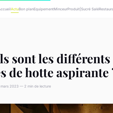
Accueil
Actu
Bon plan
Equipement
Minceur
Produit|Sucré Salé
Restaur
s sont les différents
s de hotte aspirante 
 mars 2023 — 2 min de lecture