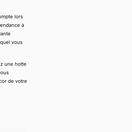
ompte lors
 tendance à
dante
equel vous
ez une hotte
vous
cor de votre