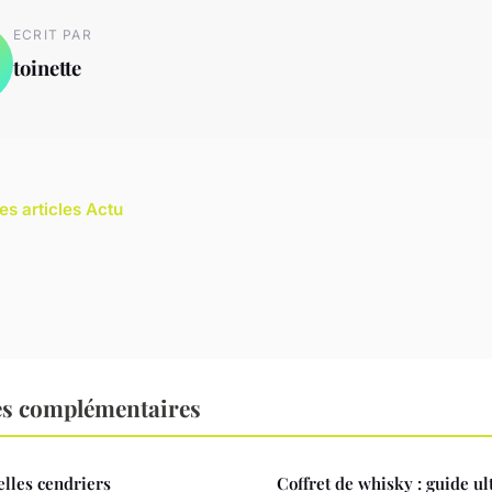
ECRIT PAR
toinette
es articles Actu
es complémentaires
lles cendriers
Coffret de whisky : guide u