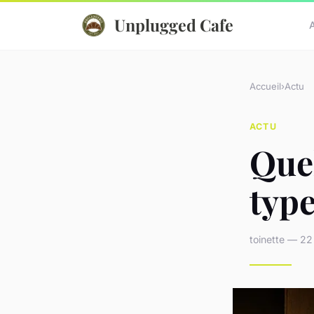
Unplugged Cafe
Accueil
›
Actu
ACTU
Quel
type
toinette — 22