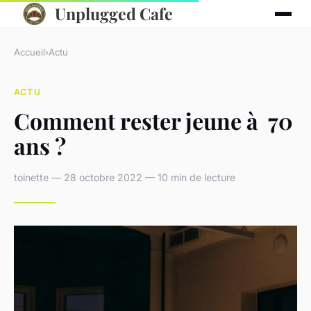
Unplugged Cafe
Accueil
›
Actu
ACTU
Comment rester jeune à 70
ans ?
toinette — 28 octobre 2022 — 10 min de lecture