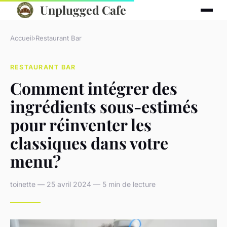
Unplugged Cafe
Accueil
›
Restaurant Bar
RESTAURANT BAR
Comment intégrer des
ingrédients sous-estimés
pour réinventer les
classiques dans votre
menu?
toinette — 25 avril 2024 — 5 min de lecture