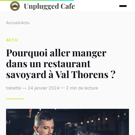
Unplugged Cafe
Accueil
›
Actu
ACTU
Pourquoi aller manger
dans un restaurant
savoyard à Val Thorens ?
toinette — 24 janvier 2024 — 2 min de lecture